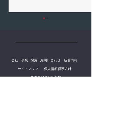
「TOPVOICE」掲載のお
「起業の窓口マ
知らせ
掲載のお知らせ
弊社代表取締役鷹羽のインタ
弊社代表取締役鷹
ビュー記事が「TOPVOICE」
ビュー記事が「起
に掲載されました。 ぜひご覧
ガジン」に掲載さ
会社
事業
採用
お問い合わせ
新着情報
ください。 ▼TOPVOICE
ぜひご覧ください
『社会の「当たり前」を支え
窓口マガジン 『
サイトマップ
個人情報保護方針
るITメーカーの挑戦。「100
のDXを支える。
労働者派遣情報公開
億企業」を増やし、次世代へ
く、豊かにする未
繋ぐ未来』
https://kigyo.gmo
https://topvoice.biz/articles/1
interview/as-well/ *外部リン
184 *外部リンク
ク