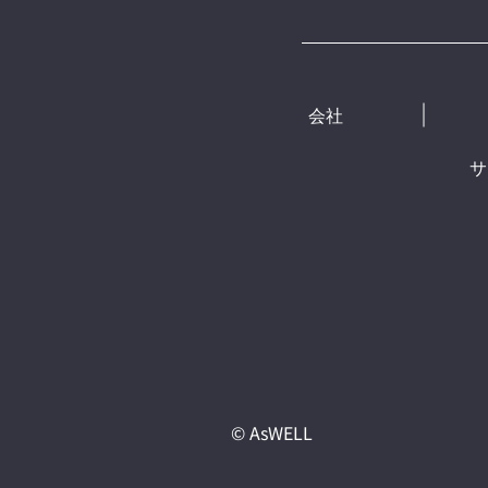
会社
サ
© AsWELL