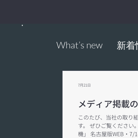
What’s new
新着
7月21日
メディア掲載
このたび、当社の取り
す。 ぜひご覧ください
機」 名古屋版WEB・7