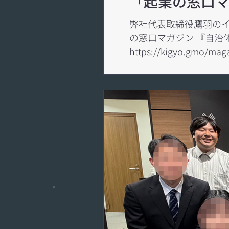
「起業の窓口
弊社代表取締役鷹羽のイ
の窓口マガジン 『自治