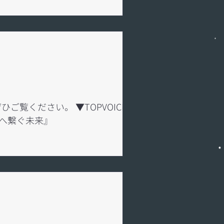
転載され
6A7L91000/ *外部リンク ②コントリ：「全
人が育つと気づくまで
の履歴書：「アズウェル株式会社代表取締役社長 鷹
s://donzo
ご覧ください。 ▼TOPVOICE 『社
代へ繋ぐ未来』