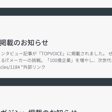
rticle/DGXZQOFD089CJ0Y6A700C2000000/ *外部リンク また、全国版WEBにも
w.nikkei.com/article/DGKKZO97515950T10C2
っていた経営者が、50歳で手放したもの——任せて、
p/interview-aswell-takaba/ *外部リンク ③社長
書｜経営者の起業ストーリー、創業当時の苦労話まとめ」 http
E」掲載のお知らせ
タビュー記事が「TOPVOICE」に掲載されました。 ぜひ
るITメーカーの挑戦。「100億企業」を増やし、次世
articles/1184 *外部リンク