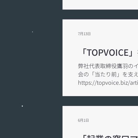
https://www.nikkei.com/a
ております。 https://ww
部、自分でできる」と思
https://comtri.j
7月13日
羽 浩介氏 | 社長の履歴
「TOPVOIC
弊社代表取締役鷹羽のイン
会の「当たり前」を支え
https://topvoice.biz/
6月1日