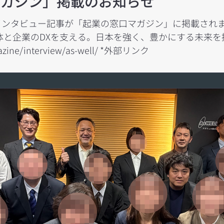
マガジン」掲載のお知らせ
ンタビュー記事が「起業の窓口マガジン」に掲載されま
体と企業のDXを支える。日本を強く、豊かにする未来を
https://kigyo.gmo/magazine/interview/as-well/ *外部リンク